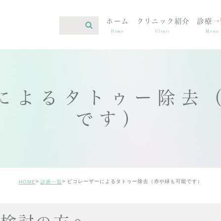
ホーム
クリニック紹介
診療一
Home
Clinic
Menu
によるタトゥー除去
です）
ピコレーザーによるタトゥー除去（赤や緑も可能です）
HOME
診療一覧