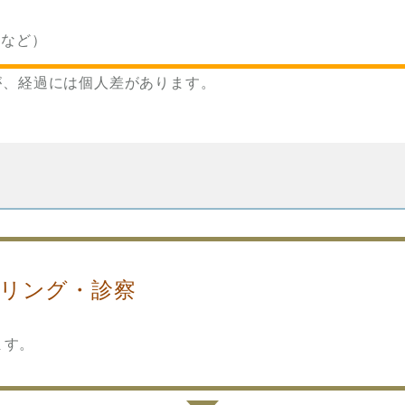
るなど）
が、経過には個人差があります。
リング・診察
ます。