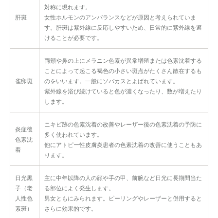
対称に現れます。
肝斑
女性ホルモンのアンバランスなどが原因と考えられていま
す。肝斑は紫外線に反応しやすいため、日常的に紫外線を避
けることが必要です。
両頬や鼻の上にメラニン色素が異常増殖または色素沈着する
ことによって起こる褐色の小さい斑点がたくさん散在するも
雀卵斑
のをいいます。一般にソバカスとよばれています。
紫外線を浴び続けていると色が濃くなったり、数が増えたり
します。
ニキビ跡の色素沈着の改善やレーザー後の色素沈着の予防に
炎症後
多く使われています。
色素沈
他にアトピー性皮膚炎患者の色素沈着の改善に使うこともあ
着
ります。
日光黒
主に中年以降の人の顔や手の甲、前腕など日光に長期間当た
子（老
る部位によく発生します。
人性色
男女ともにみられます。ピーリングやレーザーと併用すると
素斑）
さらに効果的です。