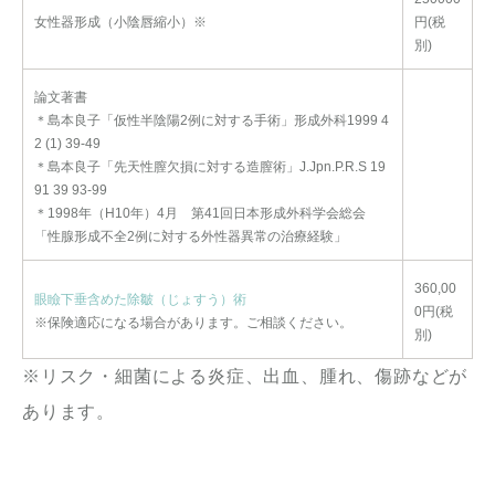
女性器形成（小陰唇縮小）※
円(税
別)
論文著書
＊島本良子「仮性半陰陽2例に対する手術」形成外科1999 4
2 (1) 39-49
＊島本良子「先天性膣欠損に対する造膣術」J.Jpn.P.R.S 19
91 39 93-99
＊1998年（H10年）4月 第41回日本形成外科学会総会
「性腺形成不全2例に対する外性器異常の治療経験」
360,00
眼瞼下垂含めた除皺（じょすう）術
0円(税
※保険適応になる場合があります。ご相談ください。
別)
※リスク・細菌による炎症、出血、腫れ、傷跡などが
あります。