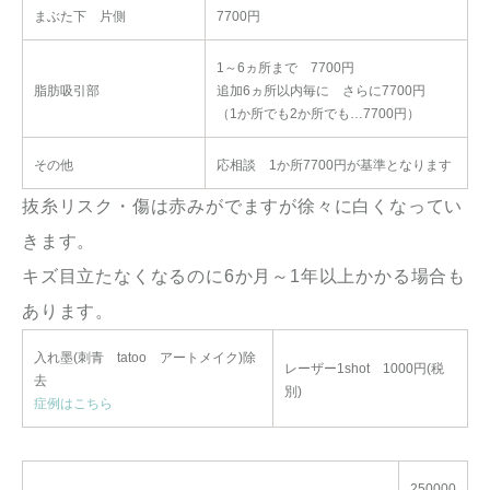
まぶた下 片側
7700円
1～6ヵ所まで 7700円
脂肪吸引部
追加6ヵ所以内毎に さらに7700円
（1か所でも2か所でも…7700円）
その他
応相談 1か所7700円が基準となります
抜糸リスク・傷は赤みがでますが徐々に白くなってい
きます。
キズ目立たなくなるのに6か月～1年以上かかる場合も
あります。
入れ墨(刺青 tatoo アートメイク)除
レーザー1shot 1000円(税
去
別)
症例はこちら
250000