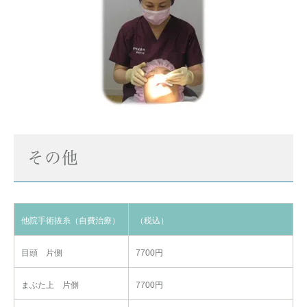
その他
他院手術抜糸（自費治療）
（税込）
目頭 片側
7700円
まぶた上 片側
7700円